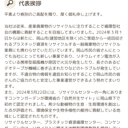
代表挨拶
平素より格別のご高配を賜り、厚く御礼申し上げます。
当社は従来、産業廃棄物のリサイクルに注力することで循環型社
会の構築に貢献することを目指してまいりました。2024年３月１
日からは新たに、岡山市(建部地区を除く)のご家庭から一括回収さ
れるプラスチック資源をリサイクルする一般廃棄物のリサイクル
業務にも携わらせていただいています。岡山市民の皆さんにとっ
ても当社にとっても新しい事業であり、リチウムイオン電池が入
っている携帯型扇風機が原因で火災が発生したり、長さのあるビ
デオテープが機械に巻き込まれたりなどのトラブルが発生してい
ますが、不適合物の情報を適宜お知らせすることで岡山市民の皆
さんのご協力のもと安定した事業運営ができるよう努めてまいり
ます。
また、2024年3月22日には、リサイクルセンターの一角にありま
すコンケンガーデンが環境省の「自然共生サイト」に岡山県下で
初めて認定されました。希少な動植物の生息・生育環境を創出し
た点が評価され、環境保全や生物多様性の維持に貢献している地
域として認定されたものです。
リサイクルセンター、プラスチック資源循環センター、コンケン