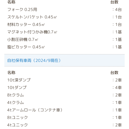
名称
台数
フォーク 0.25用
：4台
スケルトンバケット 0.45㎥
：1台
材料カッター 0.45㎥
：1台
マグネット付つかみ機0.7㎥
：1基
小割圧砕機 0.7㎥
：1基
塩ビカッター 0.45㎥
：1基
自社保有車両（2024/9現在）
名称
台数
10t深ダンプ
：2車
10tダンプ
：4車
8tクラム
：2車
4tクラム
：1車
4tアームロール（コンテナ車）
：1車
8tユニック
：1車
4tユニック
：2車