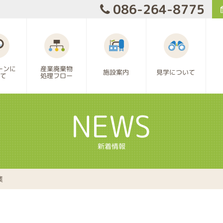
086-264-8775
ーンに
産業廃棄物
見学について
施設案内
処理フロー
て
NEWS
新着情報
業