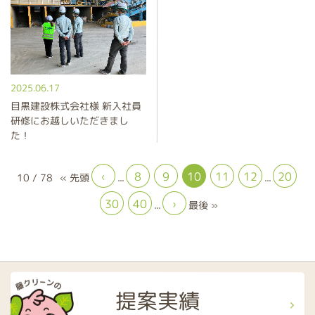
2025.06.17
目黒建設株式会社様 新入社員
研修にお越しいただきまし
た！
10
11
12
20
8
9
‹
10 / 78
« 先頭
...
...
30
40
›
最後 »
...
提案実績