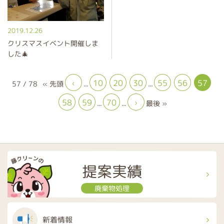
2019.12.26
クリスマスイベント開催しま
した🎄
10
20
30
55
56
57
‹
57 / 78
« 先頭
...
...
58
59
70
›
最後 »
...
...
提案実績
廃棄物処理
新着情報